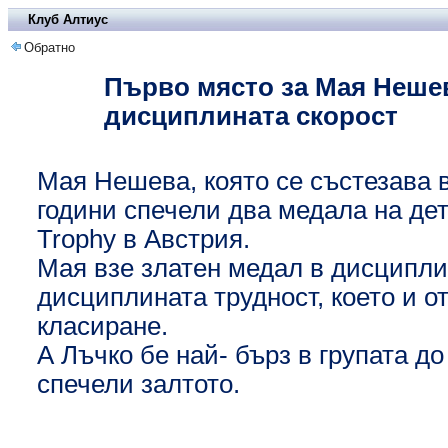
Клуб Алтиус
Обратно
Първо място за Мая Неше
дисциплината скорост
Мая Нешева, която се състезава в
години спечели два медала на дет
Trophy в Австрия.
Мая взе златен медал в дисципли
дисциплината трудност, което и о
класиране.
А Лъчко бе най- бърз в групата до
спечели залтото.