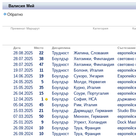
Валисия Мей
Обратно
Преминат Маршрут
Категория
Ка
Дата
Място
Дисциплина
Състезание
28.08.2025
22
Трудност
Жилина, Словакия
европейск
28.07.2025
38
Боулдър
Хелзинки, Финландия
световно 
28.07.2025
47
Трудност
Хелзинки, Финландия
световно 
19.07.2025
11
Трудност
Болоня, Италия
европейск
14.06.2025
19
Боулдър
Сукоро, Унгария
Европейск
24.05.2025
5
Боулдър
Молде, Норвегия
европейск
15.05.2025
35
Боулдър
Курно, Италия
европейск
26.04.2025
15
Боулдър
Соуре, Португалия
европейск
12.04.2025
1
Боулдър
София, НСА
държавно 
05.04.2025
45
Боулдър
Рим, Италия
европейск
15.03.2025
21
Боулдър
Дармщадт, Германия
Studio Bl
07.03.2025
50
Боулдър
Мюнхен, Германия
европейск
25.01.2025
9
Боулдър
Утрехт, Холандия
Dock Mast
26.09.2024
10
Боулдър
Труа, Франция
европейск
26.09.2024
10
Трудност
Труа, Франция
европейск