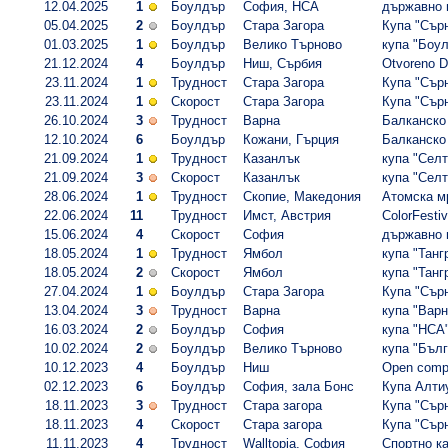
12.04.2025
1
Боулдър
София, НСА
държавно п
05.04.2025
2
Боулдър
Стара Загора
Купа "Сърн
01.03.2025
1
Боулдър
Велико Търново
купа "Боул
21.12.2024
4
Боулдър
Ниш, Сърбия
Otvoreno Dr
23.11.2024
1
Трудност
Стара Загора
Купа "Сърн
23.11.2024
1
Скорост
Стара Загора
Купа "Сърн
26.10.2024
3
Трудност
Варна
Балканско 
12.10.2024
6
Боулдър
Кожани, Гърция
Балканско 
21.09.2024
1
Трудност
Казанлък
купа "Селт
21.09.2024
3
Скорост
Казанлък
купа "Селт
28.06.2024
1
Трудност
Скопие, Македония
Атомска мр
22.06.2024
11
Трудност
Имст, Австрия
ColorFestiv
15.06.2024
4
Скорост
София
държавно п
18.05.2024
1
Трудност
Ямбол
купа "Тангр
18.05.2024
2
Скорост
Ямбол
купа "Тангр
27.04.2024
1
Боулдър
Стара Загора
Купа "Сърн
13.04.2024
3
Трудност
Варна
купа "Варна
16.03.2024
2
Боулдър
София
купа "НСА"
10.02.2024
2
Боулдър
Велико Търново
купа "Бълг
10.12.2023
4
Боулдър
Ниш
Open compet
02.12.2023
6
Боулдър
София, зала Бонс
Купа Алти
18.11.2023
3
Трудност
Стара загора
Купа "Сърн
18.11.2023
4
Скорост
Стара загора
Купа "Сърн
11.11.2023
4
Трудност
Walltopia, София
Спортно ка