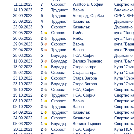
11.11.2023
7
Скорост
Walltopia, София
Спортно ка
14.10.2023
7
Трудност
Варна
Балканско 
30.09.2023
5
Трудност
Белград, Сърбия
OPEN SER
23.09.2023
4
Трудност
Казанлък
Държавно п
23.09.2023
9
Скорост
Казанлък
Държавно п
20.05.2023
1
Скорост
Ямбол
купа "Тангр
20.05.2023
2
Трудност
Ямбол
купа "Тангр
29.04.2023
3
Скорост
Варна
купа "Варн
29.04.2023
3
Трудност
Варна
купа "Варн
25.03.2023
5
Боулдър
НСА, София
Държавно п
11.03.2023
3
Боулдър
Велико Търново
купа "Бълг
18.02.2023
1
Боулдър
Стара загора
Купа "Сърн
18.02.2023
2
Скорост
Стара загора
Купа "Сърн
23.10.2022
1
Скорост
Стара Загора
Купа "Сърн
23.10.2022
2
Боулдър
Стара Загора
Купа "Сърн
15.10.2022
2
Скорост
НСА, София
Спортно ка
15.10.2022
2
Трудност
НСА, София
Спортно ка
08.10.2022
1
Скорост
Варна
Спортно ка
08.10.2022
2
Трудност
Варна
Спортно ка
24.09.2022
1
Трудност
Казанлък
Спортно ка
24.09.2022
1
Скорост
Казанлък
Спортно ка
05.03.2022
1
Боулдър
Велико Търново
Спортно ка
20.11.2021
2
Скорост
НСА, София
Купа НСА