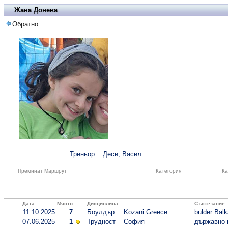
Жана Донева
Обратно
Треньор:
Деси, Васил
Преминат Маршрут
Категория
Ка
Дата
Място
Дисциплина
Състезание
11.10.2025
7
Боулдър
Kozani Greece
bulder Bal
07.06.2025
1
Трудност
София
държавно п