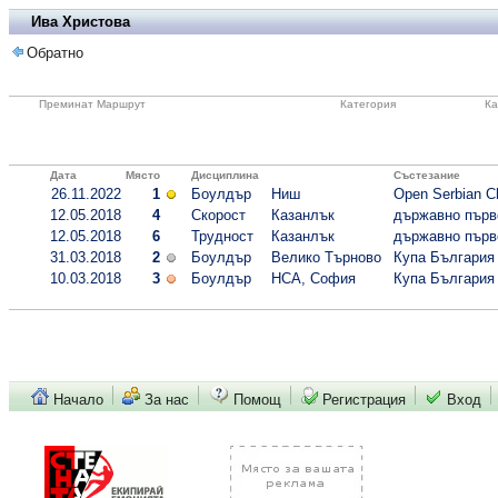
Ива Христова
Обратно
Преминат Маршрут
Категория
Ка
Дата
Място
Дисциплина
Състезание
26.11.2022
1
Боулдър
Ниш
Open Serbian C
12.05.2018
4
Скорост
Казанлък
държавно първе
12.05.2018
6
Трудност
Казанлък
държавно първе
31.03.2018
2
Боулдър
Велико Търново
Купа България 
10.03.2018
3
Боулдър
НСА, София
Купа България 
Начало
За нас
Помощ
Регистрация
Вход