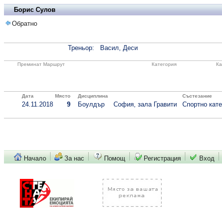
Борис Сулов
Обратно
Треньор:
Васил, Деси
Преминат Маршрут
Категория
Ка
Дата
Място
Дисциплина
Състезание
24.11.2018
9
Боулдър
София, зала Гравити
Спортно кате
Начало
За нас
Помощ
Регистрация
Вход