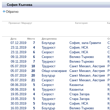
София Кънчева
Обратно
Преминат Маршрут
Категория
Ка
Дата
Място
Дисциплина
С
07.12.2019
7
Боулдър
София, зала Гравити
С
23.11.2019
4
Трудност
София, НСА
С
23.11.2019
6
Скорост
София, НСА
С
09.11.2019
6
Скорост
Велико Търново
К
09.11.2019
7
Трудност
Велико Търново
К
05.07.2019
18
Трудност
Санкт Михаел, Австрия
P
05.07.2019
20
Общо класиране
Санкт Михаел, Австрия
P
05.07.2019
20
Боулдър
Санкт Михаел, Австрия
P
05.07.2019
21
Скорост
Санкт Михаел, Австрия
P
08.06.2019
5
Скорост
Казанлък
К
08.06.2019
6
Трудност
Казанлък
К
19.05.2019
4
Скорост
Стара Загора
К
19.05.2019
5
Трудност
Стара Загора
К
30.03.2019
5
Боулдър
София, НСА
К
16.03.2019
5
Боулдър
Велико Търново
К