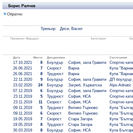
Борис Ралчев
Обратно
Треньор:
Деси, Васил
Преминат Маршрут
Категория
Ка
Дата
Място
Дисциплина
Състезание
17.10.2021
8
Боулдър
София, зала Гравити
Спортно кате
26.06.2021
7
Скорост
Варна
Купа "Варнак
26.06.2021
8
Трудност
Варна
Купа "Варнак
22.11.2020
9
Боулдър
София, зала Гравити
ДП боулдър 
23.02.2020
24
Боулдър
Загреб, Хърватска
Alps-Adriatic
07.12.2019
6
Боулдър
София, зала Гравити
Спортно кате
23.11.2019
5
Трудност
София, НСА
Спортно кате
23.11.2019
11
Скорост
София, НСА
Спортно кате
09.11.2019
5
Трудност
Велико Търново
Купа "Българ
09.11.2019
6
Скорост
Велико Търново
Купа "Българ
19.05.2019
7
Скорост
Стара Загора
Купа "Българ
19.05.2019
8
Трудност
Стара Загора
Купа "Българ
30.03.2019
8
Боулдър
София, НСА
Купа Българи