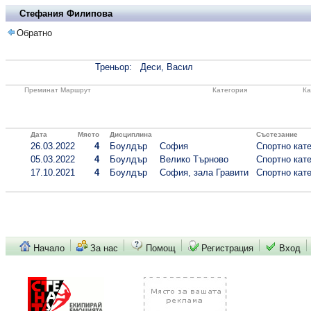
Стефания Филипова
Обратно
Треньор:
Деси, Васил
Преминат Маршрут
Категория
Ка
Дата
Място
Дисциплина
Състезание
26.03.2022
4
Боулдър
София
Спортно кате
05.03.2022
4
Боулдър
Велико Търново
Спортно кате
17.10.2021
4
Боулдър
София, зала Гравити
Спортно кате
Начало
За нас
Помощ
Регистрация
Вход