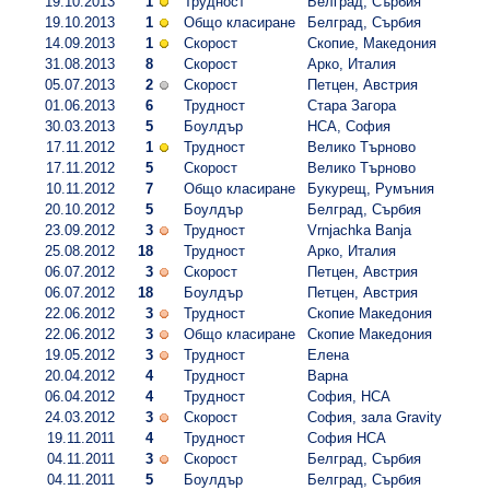
19.10.2013
1
Трудност
Белград, Сърбия
19.10.2013
1
Общо класиране
Белград, Сърбия
14.09.2013
1
Скорост
Скопие, Македония
31.08.2013
8
Скорост
Арко, Италия
05.07.2013
2
Скорост
Петцен, Австрия
01.06.2013
6
Трудност
Стара Загора
30.03.2013
5
Боулдър
НСА, София
17.11.2012
1
Трудност
Велико Търново
17.11.2012
5
Скорост
Велико Търново
10.11.2012
7
Общо класиране
Букурещ, Румъния
20.10.2012
5
Боулдър
Белград, Сърбия
23.09.2012
3
Трудност
Vrnjachka Banja
25.08.2012
18
Трудност
Арко, Италия
06.07.2012
3
Скорост
Петцен, Австрия
06.07.2012
18
Боулдър
Петцен, Австрия
22.06.2012
3
Трудност
Скопие Македония
22.06.2012
3
Общо класиране
Скопие Македония
19.05.2012
3
Трудност
Елена
20.04.2012
4
Трудност
Варна
06.04.2012
4
Трудност
София, НСА
24.03.2012
3
Скорост
София, зала Gravity
19.11.2011
4
Трудност
София НСА
04.11.2011
3
Скорост
Белград, Сърбия
04.11.2011
5
Боулдър
Белград, Сърбия