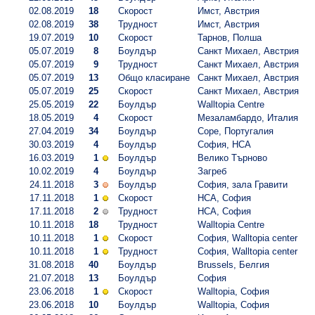
02.08.2019
18
Скорост
Имст, Австрия
02.08.2019
38
Трудност
Имст, Австрия
19.07.2019
10
Скорост
Тарнов, Полша
05.07.2019
8
Боулдър
Санкт Михаел, Австрия
05.07.2019
9
Трудност
Санкт Михаел, Австрия
05.07.2019
13
Общо класиране
Санкт Михаел, Австрия
05.07.2019
25
Скорост
Санкт Михаел, Австрия
25.05.2019
22
Боулдър
Walltopia Centre
18.05.2019
4
Скорост
Мезаламбардо, Италия
27.04.2019
34
Боулдър
Соре, Португалия
30.03.2019
4
Боулдър
София, НСА
16.03.2019
1
Боулдър
Велико Търново
10.02.2019
4
Боулдър
Загреб
24.11.2018
3
Боулдър
София, зала Гравити
17.11.2018
1
Скорост
НСА, София
17.11.2018
2
Трудност
НСА, София
10.11.2018
18
Трудност
Walltopia Centre
10.11.2018
1
Скорост
София, Walltopia center
10.11.2018
1
Трудност
София, Walltopia center
31.08.2018
40
Боулдър
Brussels, Белгия
21.07.2018
13
Боулдър
София
23.06.2018
1
Скорост
Walltopia, София
23.06.2018
10
Боулдър
Walltopia, София