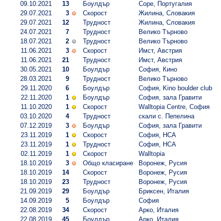
09.10.2021
13
Боулдър
Соре, Португалия
29.07.2021
3
Скорост
Жилина, Словакия
29.07.2021
12
Трудност
Жилина, Словакия
24.07.2021
7
Трудност
Велико Търново
18.07.2021
2
Трудност
Велико Търново
11.06.2021
3
Скорост
Имст, Австрия
11.06.2021
21
Трудност
Имст, Австрия
30.05.2021
10
Боулдър
София, Кино
28.03.2021
9
Трудност
Велико Търново
29.11.2020
6
Боулдър
София, Kino boulder club
22.11.2020
1
Боулдър
София, зала Гравити
11.10.2020
1
Скорост
Walltopia Centre, София
03.10.2020
4
Трудност
скали с. Пепелина
07.12.2019
3
Боулдър
София, зала Гравити
23.11.2019
1
Скорост
София, НСА
23.11.2019
1
Трудност
София, НСА
02.11.2019
1
Скорост
Walltopia
18.10.2019
3
Общо класиране
Воронеж, Русия
18.10.2019
14
Скорост
Воронеж, Русия
18.10.2019
23
Трудност
Воронеж, Русия
21.09.2019
29
Боулдър
Бриксен, Италия
14.09.2019
5
Боулдър
София
22.08.2019
34
Скорост
Арко, Италия
22.08.2019
45
Боулдър
Арко, Италия