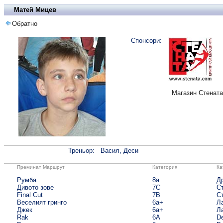
Матей Мицев
Обратно
Спонсори:
Магазин Стената
Треньор:
Васил, Деси
Преминат Маршрут
Категория
Ка
Румба
8а
Д
Дивото зове
7С
С
Final Cut
7B
С
Веселият гринго
6а+
Л
Джек
6а+
Л
Rak
6A
De