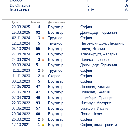
Dzango
5
De
Dr. Oktavius
5
De
Без паника
7B+
M
Дата
Място
Дисциплина
29.03.2025
4
Боулдър
София
15.03.2025
92
Боулдър
Дармщадт, Германия
02.11.2024
3
Трудност
София
12.10.2024
5
Трудност
Петренски дол, Лакатник
05.10.2024
55
Боулдър
Генуа, Италия
27.04.2024
49
Боулдър
Клагенфурт, Австрия
24.03.2024
3
Боулдър
Велико Търново
09.03.2024
51
Боулдър
Дармщадт, Германия
11.11.2023
2
Трудност
София
11.11.2023
2
Скорост
София
08.10.2023
5
Боулдър
София
27.05.2023
47
Боулдър
Ловерал, Белгия
27.05.2023
47
Боулдър
Ловерал, Белгия
07.04.2023
46
Боулдър
Шамбери, Франция
22.06.2022
93
Боулдър
Инсбрук, Австрия
07.05.2022
57
Боулдър
Бриксен, Италия
29.04.2022
60
Боулдър
Прага, Чехия
26.03.2022
2
Боулдър
София
17.10.2021
1
Боулдър
София, зала Гравити