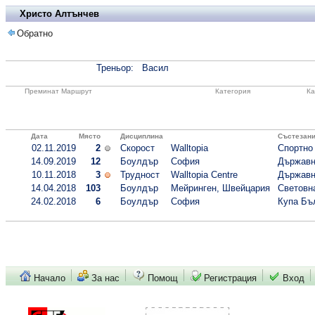
Христо Алтънчев
Обратно
Треньор:
Васил
Преминат Маршрут
Категория
Ка
Дата
Място
Дисциплина
Състезан
02.11.2019
2
Скорост
Walltopia
Спортно 
14.09.2019
12
Боулдър
София
Държавно
10.11.2018
3
Трудност
Walltopia Centre
Държавн
14.04.2018
103
Боулдър
Мейринген, Швейцария
Световн
24.02.2018
6
Боулдър
София
Купа Бъл
Начало
За нас
Помощ
Регистрация
Вход