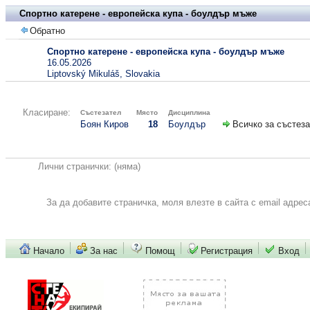
Спортно катерене - европейска купа - боулдър мъже
Обратно
Спортно катерене - европейска купа - боулдър мъже
16.05.2026
Liptovský Mikuláš, Slovakia
Класиране:
Състезател
Място
Дисциплина
Боян Киров
18
Боулдър
Всичко за състез
Лични странички:
(няма)
За да добавите страничка, моля влезте в сайта с email адрес
Начало
За нас
Помощ
Регистрация
Вход