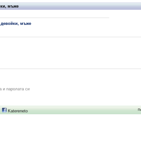
йки, мъже
и девойки, мъже
а и паролата си
П
Katereneto