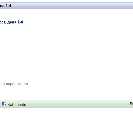
ца 1-4
ст, деца 1-4
а и паролата си
П
Katereneto