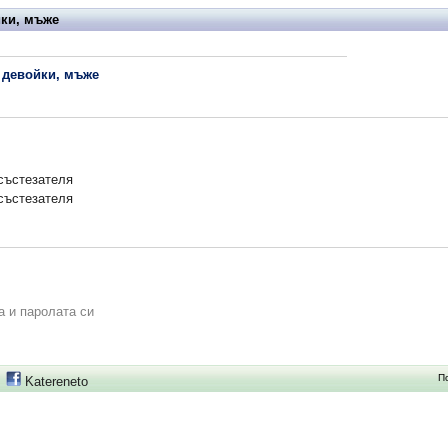
йки, мъже
и девойки, мъже
състезателя
състезателя
а и паролата си
П
Katereneto