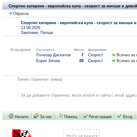
Спортно катерене - европейска купа - скорост за юноши и дево
Обратно
Спортно катерене - европейска купа - скорост за юноши 
13.06.2026
Закопане, Полша
Класиране:
Състезател
Място
Дисциплина
Лъчезар Даскалов
7
Скорост
Всичко за 
Борис Бечев
28
Скорост
Всичко за 
Лични странички:
(няма)
За да добавите страничка, моля влезте в сайта с email адрес
Начало
За нас
Помощ
Регистрация
Вход