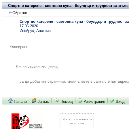
Спортно катерене - световна купа - боулдър и трудност за мъже
Обратно
Спортно катерене - световна купа - боулдър и трудност з
17.06.2026
Инсбрук, Австрия
Класиране:
Лични странички:
(няма)
За да добавите страничка, моля влезте в сайта с email адрес
Начало
За нас
Помощ
Регистрация
Вход