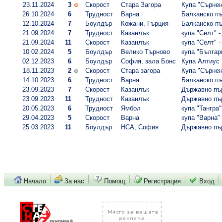
23.11.2024
3
Скорост
Стара Загора
Купа "Сърнена
26.10.2024
6
Трудност
Варна
Балканско пъ
12.10.2024
7
Боулдър
Кожани, Гърция
Балканско пъ
21.09.2024
7
Трудност
Казанлък
купа "Селт" -
21.09.2024
11
Скорост
Казанлък
купа "Селт" -
10.02.2024
5
Боулдър
Велико Търново
купа "Българ
02.12.2023
6
Боулдър
София, зала Бонс
Купа Алтиус
18.11.2023
2
Скорост
Стара загора
Купа "Сърнена
14.10.2023
6
Трудност
Варна
Балканско пъ
23.09.2023
7
Скорост
Казанлък
Държавно пър
23.09.2023
11
Трудност
Казанлък
Държавно пър
20.05.2023
6
Трудност
Ямбол
купа "Тангра"
29.04.2023
5
Скорост
Варна
купа "Варна" 
25.03.2023
11
Боулдър
НСА, София
Държавно пър
Начало
За нас
Помощ
Регистрация
Вход