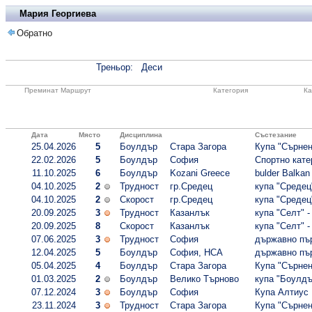
Мария Георгиева
Обратно
Треньор:
Деси
Преминат Маршрут
Категория
Ка
Дата
Място
Дисциплина
Състезание
25.04.2026
5
Боулдър
Стара Загора
Купа "Сърнен
22.02.2026
5
Боулдър
София
Спортно катер
11.10.2025
6
Боулдър
Kozani Greece
bulder Balkan
04.10.2025
2
Трудност
гр.Средец
купа "Средец"
04.10.2025
2
Скорост
гр.Средец
купа "Средец"
20.09.2025
3
Трудност
Казанлък
купа "Селт" -
20.09.2025
8
Скорост
Казанлък
купа "Селт" -
07.06.2025
3
Трудност
София
държавно пър
12.04.2025
5
Боулдър
София, НСА
държавно пър
05.04.2025
4
Боулдър
Стара Загора
Купа "Сърнен
01.03.2025
2
Боулдър
Велико Търново
купа "Боулдъ
07.12.2024
3
Боулдър
София
Купа Алтиус
23.11.2024
3
Трудност
Стара Загора
Купа "Сърнена