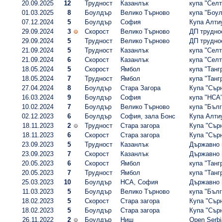
20.09.2025
12
Трудност
Казанлък
купа "Селт
01.03.2025
8
Боулдър
Велико Търново
купа "Боул
07.12.2024
5
Боулдър
София
Купа Алти
29.09.2024
3
Скорост
Велико Търново
ДП труднос
29.09.2024
5
Трудност
Велико Търново
ДП труднос
21.09.2024
5
Трудност
Казанлък
купа "Селт
21.09.2024
6
Скорост
Казанлък
купа "Селт
18.05.2024
5
Скорост
Ямбол
купа "Тангр
18.05.2024
7
Трудност
Ямбол
купа "Тангр
27.04.2024
8
Боулдър
Стара Загора
Купа "Сърн
16.03.2024
9
Боулдър
София
купа "НСА"
10.02.2024
7
Боулдър
Велико Търново
купа "Бълг
02.12.2023
6
Боулдър
София, зала Бонс
Купа Алти
18.11.2023
2
Трудност
Стара загора
Купа "Сърн
18.11.2023
6
Скорост
Стара загора
Купа "Сърн
23.09.2023
5
Трудност
Казанлък
Държавно п
23.09.2023
7
Скорост
Казанлък
Държавно п
20.05.2023
6
Скорост
Ямбол
купа "Тангр
20.05.2023
7
Трудност
Ямбол
купа "Тангр
25.03.2023
10
Боулдър
НСА, София
Държавно п
11.03.2023
5
Боулдър
Велико Търново
купа "Бълг
18.02.2023
5
Скорост
Стара загора
Купа "Сърн
18.02.2023
5
Боулдър
Стара загора
Купа "Сърн
26.11.2022
2
Боулдър
Ниш
Open Serbi