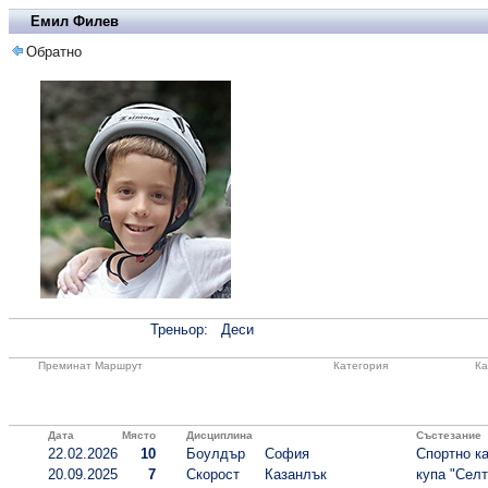
Емил Филев
Обратно
Треньор:
Деси
Преминат Маршрут
Категория
Ка
Дата
Място
Дисциплина
Състезание
22.02.2026
10
Боулдър
София
Спортно ка
20.09.2025
7
Скорост
Казанлък
купа "Селт