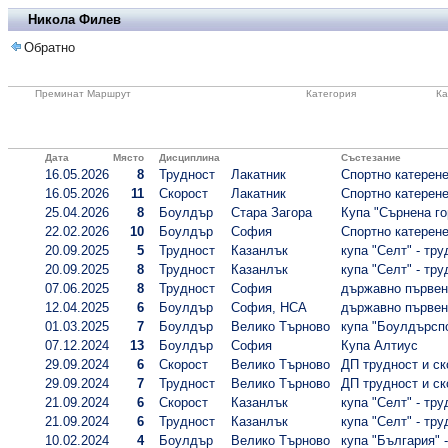
Никола Филев
Обратно
Преминат Маршрут
Категория
Ка
Дата
Място
Дисциплина
Състезание
16.05.2026
8
Трудност
Лакатник
Спортно катерене 
16.05.2026
11
Скорост
Лакатник
Спортно катерене 
25.04.2026
8
Боулдър
Стара Загора
Купа "Сърнена го
22.02.2026
10
Боулдър
София
Спортно катерене 
20.09.2025
5
Трудност
Казанлък
купа "Селт" - тру
20.09.2025
8
Трудност
Казанлък
купа "Селт" - тру
07.06.2025
8
Трудност
София
държавно първенс
12.04.2025
6
Боулдър
София, НСА
държавно първенс
01.03.2025
7
Боулдър
Велико Търново
купа "Боулдърспо
07.12.2024
13
Боулдър
София
Купа Алтиус
29.09.2024
6
Скорост
Велико Търново
ДП трудност и ск
29.09.2024
7
Трудност
Велико Търново
ДП трудност и ск
21.09.2024
6
Скорост
Казанлък
купа "Селт" - тру
21.09.2024
6
Трудност
Казанлък
купа "Селт" - тру
10.02.2024
4
Боулдър
Велико Търново
купа "България" 