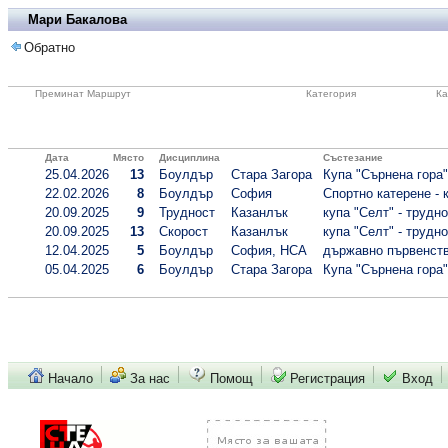
Мари Бакалова
Обратно
Преминат Маршрут
Категория
Ка
Дата
Място
Дисциплина
Състезание
25.04.2026
13
Боулдър
Стара Загора
Купа "Сърнена гора"
22.02.2026
8
Боулдър
София
Спортно катерене - к
20.09.2025
9
Трудност
Казанлък
купа "Селт" - трудно
20.09.2025
13
Скорост
Казанлък
купа "Селт" - трудно
12.04.2025
5
Боулдър
София, НСА
държавно първенство
05.04.2025
6
Боулдър
Стара Загора
Купа "Сърнена гора"
Начало
За нас
Помощ
Регистрация
Вход