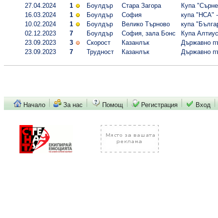
27.04.2024
1
Боулдър
Стара Загора
Купа "Сърнен
16.03.2024
1
Боулдър
София
купа "НСА" 
10.02.2024
1
Боулдър
Велико Търново
купа "Бълга
02.12.2023
7
Боулдър
София, зала Бонс
Купа Алтиу
23.09.2023
3
Скорост
Казанлък
Държавно пър
23.09.2023
7
Трудност
Казанлък
Държавно пър
Начало
За нас
Помощ
Регистрация
Вход