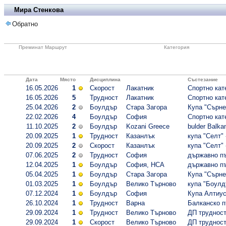
Мира Стенкова
Обратно
Преминат Маршрут
Категория
Дата
Място
Дисциплина
Състезание
16.05.2026
1
Скорост
Лакатник
Спортно кате
16.05.2026
5
Трудност
Лакатник
Спортно кате
25.04.2026
2
Боулдър
Стара Загора
Купа "Сърне
22.02.2026
4
Боулдър
София
Спортно кате
11.10.2025
2
Боулдър
Kozani Greece
bulder Balka
20.09.2025
1
Трудност
Казанлък
купа "Селт" 
20.09.2025
2
Скорост
Казанлък
купа "Селт" 
07.06.2025
2
Трудност
София
държавно пъ
12.04.2025
1
Боулдър
София, НСА
държавно пъ
05.04.2025
1
Боулдър
Стара Загора
Купа "Сърне
01.03.2025
1
Боулдър
Велико Търново
купа "Боулд
07.12.2024
1
Боулдър
София
Купа Алтиу
26.10.2024
1
Трудност
Варна
Балканско п
29.09.2024
1
Трудност
Велико Търново
ДП трудност
29.09.2024
1
Скорост
Велико Търново
ДП трудност