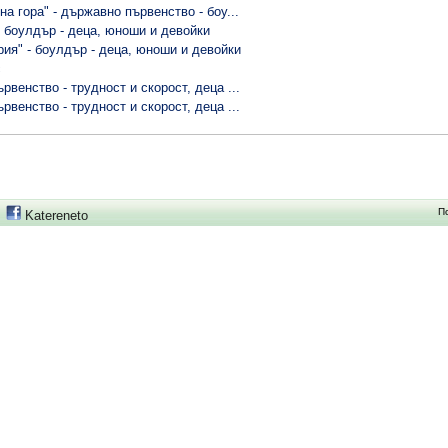
а гора" - държавно първенство - боу...
- боулдър - деца, юноши и девойки
рия" - боулдър - деца, юноши и девойки
с
венство - трудност и скорост, деца ...
венство - трудност и скорост, деца ...
П
Katereneto