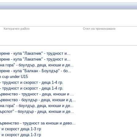
Катерачен район
Стил на преминаване
рене - купа "Лакатник" - трудност и...
рене - купа "Лакатник" - трудност и...
на гора" - боулдър, деца, юноши и де...
рене - купа "Балкан - Боулдър" - бо...
n cup under U15
- трудност и скорост - деца 1-4 гр.
- трудност и скорост - деца 1-4 гр.
рвенство - трудност - деца, юноши и ...
рвенство - боулдър - деца, юноши и д...
на гора" - боулдър, деца, юноши и де...
ърспот" - боулдър - деца, юноши и де...
с
ървенство - трудност за юноши и дево...
 и скорост деца 1-3 гр
 и скорост деца 1-3 гр