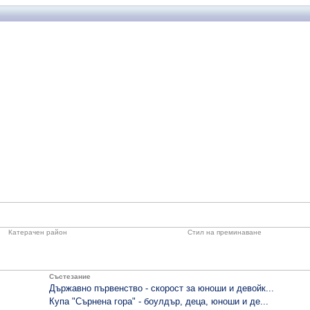
Катерачен район
Стил на преминаване
Състезание
Държавно първенство - скорост за юноши и девойк...
Купа "Сърнена гора" - боулдър, деца, юноши и де...