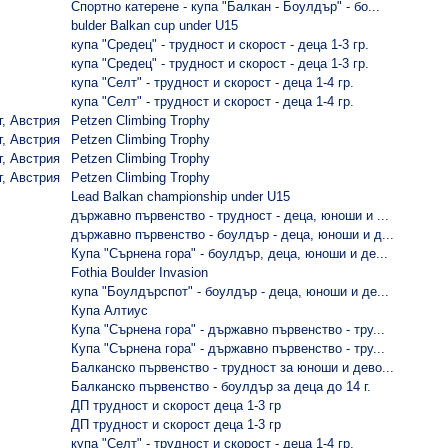
Спортно катерене - купа "Балкан - Боулдър" - бо...
bulder Balkan cup under U15
купа "Средец" - трудност и скорост - деца 1-3 гр.
купа "Средец" - трудност и скорост - деца 1-3 гр.
купа "Селт" - трудност и скорост - деца 1-4 гр.
купа "Селт" - трудност и скорост - деца 1-4 гр.
г, Австрия
Petzen Climbing Trophy
г, Австрия
Petzen Climbing Trophy
г, Австрия
Petzen Climbing Trophy
г, Австрия
Petzen Climbing Trophy
Lead Balkan championship under U15
държавно първенство - трудност - деца, юноши и ...
държавно първенство - боулдър - деца, юноши и д...
Купа "Сърнена гора" - боулдър, деца, юноши и де...
Fothia Boulder Invasion
купа "Боулдърспот" - боулдър - деца, юноши и де...
Купа Алтиус
Купа "Сърнена гора" - държавно първенство - тру...
Купа "Сърнена гора" - държавно първенство - тру...
Балканско първенство - трудност за юноши и дево...
Балканско първенство - боулдър за деца до 14 г.
ДП трудност и скорост деца 1-3 гр
ДП трудност и скорост деца 1-3 гр
купа "Селт" - трудност и скорост - деца 1-4 гр.