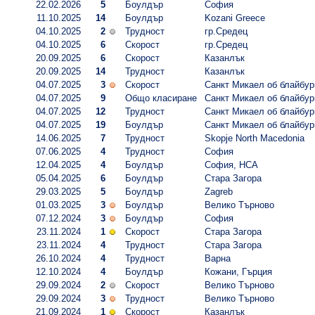
22.02.2026
5
Боулдър
София
11.10.2025
14
Боулдър
Kozani Greece
04.10.2025
2
Трудност
гр.Средец
04.10.2025
6
Скорост
гр.Средец
20.09.2025
6
Скорост
Казанлък
20.09.2025
14
Трудност
Казанлък
04.07.2025
3
Скорост
Санкт Микаел об блайбур
04.07.2025
9
Общо класиране
Санкт Микаел об блайбур
04.07.2025
12
Трудност
Санкт Микаел об блайбур
04.07.2025
19
Боулдър
Санкт Микаел об блайбур
14.06.2025
7
Трудност
Skopje North Macedonia
07.06.2025
4
Трудност
София
12.04.2025
4
Боулдър
София, НСА
05.04.2025
6
Боулдър
Стара Загора
29.03.2025
5
Боулдър
Zagreb
01.03.2025
3
Боулдър
Велико Търново
07.12.2024
3
Боулдър
София
23.11.2024
1
Скорост
Стара Загора
23.11.2024
4
Трудност
Стара Загора
26.10.2024
4
Трудност
Варна
12.10.2024
4
Боулдър
Кожани, Гърция
29.09.2024
2
Скорост
Велико Търново
29.09.2024
3
Трудност
Велико Търново
21.09.2024
1
Скорост
Казанлък