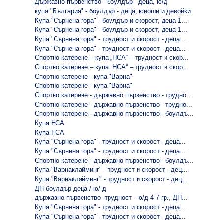
Държавно първенство - боулдър - деца, ю/д
купа "България" - боулдър - деца, юноши и девойки
Купа "Сърнена гора" - боулдър и скорост, деца 1...
Купа "Сърнена гора" - боулдър и скорост, деца 1...
Купа "Сърнена гора" - трудност и скорост - деца...
Купа "Сърнена гора" - трудност и скорост - деца...
Спортно катерене – купа „НСА“ – трудност и скор...
Спортно катерене – купа „НСА“ – трудност и скор...
Спортно катерене - купа "Варна"
Спортно катерене - купа "Варна"
Спортно катерене - държавно първенство - трудно...
Спортно катерене - държавно първенство - трудно...
Спортно катерене - държавно първенство - боулдъ...
Купа НСА
Купа НСА
Купа "Сърнена гора" - трудност и скорост - деца...
Купа "Сърнена гора" - трудност и скорост - деца...
Спортно катерене - държавно първенство - боулдъ...
Купа "Варнаклайминг" - трудност и скорост - дец...
Купа "Варнаклайминг" - трудност и скорост - дец...
ДП боулдър деца / ю/ д
държавно първенство -трудност - ю/д 4-7 гр., ДП...
Купа "Сърнена гора" - трудност и скорост - деца...
Купа "Сърнена гора" - трудност и скорост - деца...