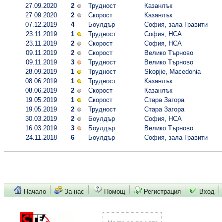
27.09.2020
2
Трудност
Казанлък
27.09.2020
2
Скорост
Казанлък
07.12.2019
4
Боулдър
София, зала Гравити
23.11.2019
1
Трудност
София, НСА
23.11.2019
2
Скорост
София, НСА
09.11.2019
2
Скорост
Велико Търново
09.11.2019
3
Трудност
Велико Търново
28.09.2019
1
Трудност
Skopjie, Macedonia
08.06.2019
1
Трудност
Казанлък
08.06.2019
2
Скорост
Казанлък
19.05.2019
1
Скорост
Стара Загора
19.05.2019
2
Трудност
Стара Загора
30.03.2019
2
Боулдър
София, НСА
16.03.2019
3
Боулдър
Велико Търново
24.11.2018
6
Боулдър
София, зала Гравити
Начало
За нас
Помощ
Регистрация
Вход