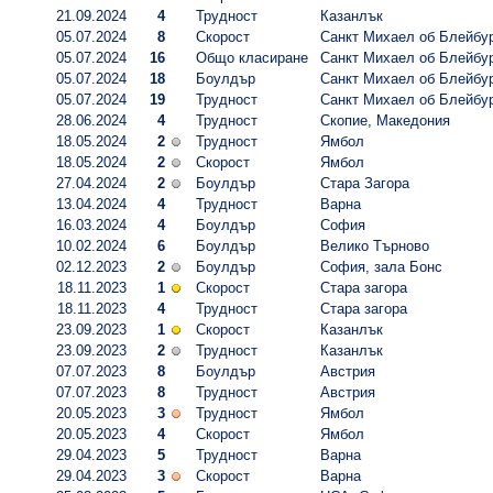
21.09.2024
4
Трудност
Казанлък
05.07.2024
8
Скорост
Санкт Михаел об Блейбу
05.07.2024
16
Общо класиране
Санкт Михаел об Блейбу
05.07.2024
18
Боулдър
Санкт Михаел об Блейбу
05.07.2024
19
Трудност
Санкт Михаел об Блейбу
28.06.2024
4
Трудност
Скопие, Македония
18.05.2024
2
Трудност
Ямбол
18.05.2024
2
Скорост
Ямбол
27.04.2024
2
Боулдър
Стара Загора
13.04.2024
4
Трудност
Варна
16.03.2024
4
Боулдър
София
10.02.2024
6
Боулдър
Велико Търново
02.12.2023
2
Боулдър
София, зала Бонс
18.11.2023
1
Скорост
Стара загора
18.11.2023
4
Трудност
Стара загора
23.09.2023
1
Скорост
Казанлък
23.09.2023
2
Трудност
Казанлък
07.07.2023
8
Боулдър
Австрия
07.07.2023
8
Трудност
Австрия
20.05.2023
3
Трудност
Ямбол
20.05.2023
4
Скорост
Ямбол
29.04.2023
5
Трудност
Варна
29.04.2023
3
Скорост
Варна