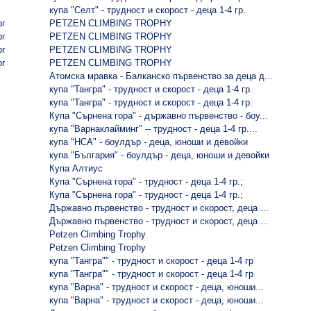
купа "Селт" - трудност и скорост - деца 1-4 гр.
рг
PETZEN CLIMBING TROPHY
рг
PETZEN CLIMBING TROPHY
рг
PETZEN CLIMBING TROPHY
рг
PETZEN CLIMBING TROPHY
Атомска мравка - Балканско първенство за деца д...
купа "Тангра" - трудност и скорост - деца 1-4 гр.
купа "Тангра" - трудност и скорост - деца 1-4 гр.
Купа "Сърнена гора" - държавно първенство - боу...
купа "Варнаклайминг" -- трудност - деца 1-4 гр....
купа "НСА" - боулдър - деца, юноши и девойки
купа "България" - боулдър - деца, юноши и девойки
Купа Алтиус
Купа "Сърнена гора" - трудност - деца 1-4 гр.;
Купа "Сърнена гора" - трудност - деца 1-4 гр.;
Държавно първенство - трудност и скорост, деца ...
Държавно първенство - трудност и скорост, деца ...
Petzen Climbing Trophy
Petzen Climbing Trophy
купа "Тангра"" - трудност и скорост - деца 1-4 гр
купа "Тангра"" - трудност и скорост - деца 1-4 гр
купа "Варна" - трудност и скорост - деца, юноши...
купа "Варна" - трудност и скорост - деца, юноши...