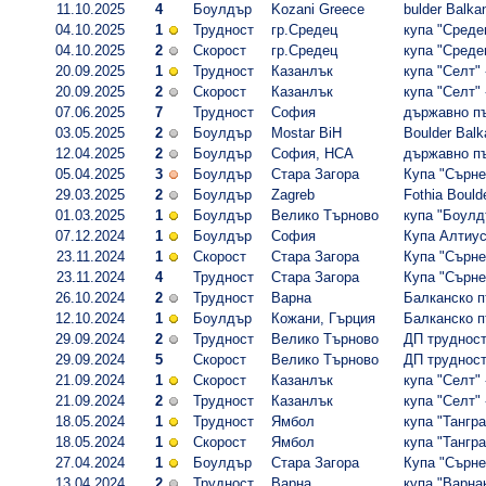
11.10.2025
4
Боулдър
Kozani Greece
bulder Balka
04.10.2025
1
Трудност
гр.Средец
купа "Средец
04.10.2025
2
Скорост
гр.Средец
купа "Средец
20.09.2025
1
Трудност
Казанлък
купа "Селт" 
20.09.2025
2
Скорост
Казанлък
купа "Селт" 
07.06.2025
7
Трудност
София
държавно пъ
03.05.2025
2
Боулдър
Mostar BiH
Boulder Bal
12.04.2025
2
Боулдър
София, НСА
държавно пъ
05.04.2025
3
Боулдър
Стара Загора
Купа "Сърне
29.03.2025
2
Боулдър
Zagreb
Fothia Bould
01.03.2025
1
Боулдър
Велико Търново
купа "Боулд
07.12.2024
1
Боулдър
София
Купа Алтиу
23.11.2024
1
Скорост
Стара Загора
Купа "Сърнен
23.11.2024
4
Трудност
Стара Загора
Купа "Сърнен
26.10.2024
2
Трудност
Варна
Балканско п
12.10.2024
1
Боулдър
Кожани, Гърция
Балканско п
29.09.2024
2
Трудност
Велико Търново
ДП трудност
29.09.2024
5
Скорост
Велико Търново
ДП трудност
21.09.2024
1
Скорост
Казанлък
купа "Селт" 
21.09.2024
2
Трудност
Казанлък
купа "Селт" 
18.05.2024
1
Трудност
Ямбол
купа "Тангра
18.05.2024
1
Скорост
Ямбол
купа "Тангра
27.04.2024
1
Боулдър
Стара Загора
Купа "Сърнен
13.04.2024
2
Трудност
Варна
купа "Варнак