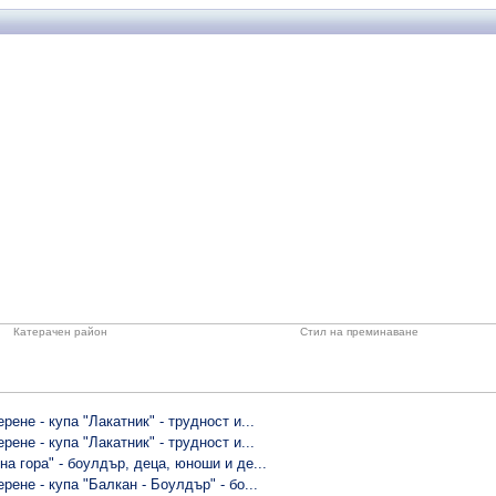
Катерачен район
Стил на преминаване
рене - купа "Лакатник" - трудност и...
рене - купа "Лакатник" - трудност и...
на гора" - боулдър, деца, юноши и де...
рене - купа "Балкан - Боулдър" - бо...