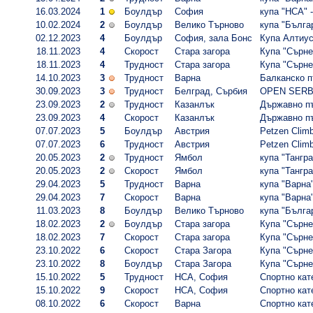
16.03.2024
1
Боулдър
София
купа "НСА" 
10.02.2024
2
Боулдър
Велико Търново
купа "Бълга
02.12.2023
4
Боулдър
София, зала Бонс
Купа Алтиу
18.11.2023
4
Скорост
Стара загора
Купа "Сърнен
18.11.2023
4
Трудност
Стара загора
Купа "Сърнен
14.10.2023
3
Трудност
Варна
Балканско п
30.09.2023
3
Трудност
Белград, Сърбия
OPEN SERB
23.09.2023
2
Трудност
Казанлък
Държавно пър
23.09.2023
4
Скорост
Казанлък
Държавно пър
07.07.2023
5
Боулдър
Австрия
Petzen Climb
07.07.2023
6
Трудност
Австрия
Petzen Climb
20.05.2023
2
Трудност
Ямбол
купа "Тангра
20.05.2023
2
Скорост
Ямбол
купа "Тангра
29.04.2023
5
Трудност
Варна
купа "Варна"
29.04.2023
7
Скорост
Варна
купа "Варна"
11.03.2023
8
Боулдър
Велико Търново
купа "Бълга
18.02.2023
2
Боулдър
Стара загора
Купа "Сърнен
18.02.2023
7
Скорост
Стара загора
Купа "Сърнен
23.10.2022
6
Скорост
Стара Загора
Купа "Сърнен
23.10.2022
8
Боулдър
Стара Загора
Купа "Сърнен
15.10.2022
5
Трудност
НСА, София
Спортно кате
15.10.2022
9
Скорост
НСА, София
Спортно кате
08.10.2022
6
Скорост
Варна
Спортно кат