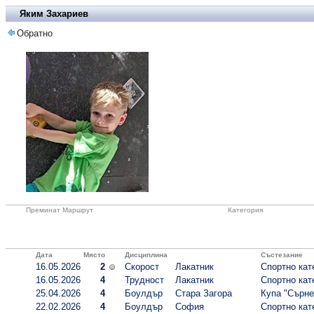
Яким Захариев
Обратно
Преминат Маршрут
Категория
Дата
Място
Дисциплина
Състезание
16.05.2026
2
Скорост
Лакатник
Спортно кате
16.05.2026
4
Трудност
Лакатник
Спортно кате
25.04.2026
4
Боулдър
Стара Загора
Купа "Сърне
22.02.2026
4
Боулдър
София
Спортно кате