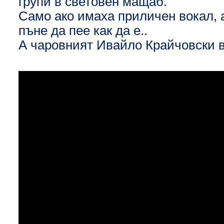
групи в световен мащаб.
Само ако имаха приличен вокал, 
пъне да пее как да е..
А чаровният Ивайло Крайчовски вз