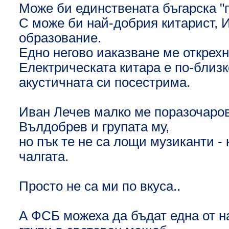
Може би единствената бъгарска "п
С може би най-добрия китарист, И
образование.
Едно негово иаказване ме открехн
Електрическата китара е по-близко
акустичната си посестрима.
Иван Лечев малко ме поразочаро
Вълдобрев и групата му,
но пък те не са лощи музиканти - 
чалгата.
Просто не са ми по вкуса..
А ФСБ можеха да бъдат една от н