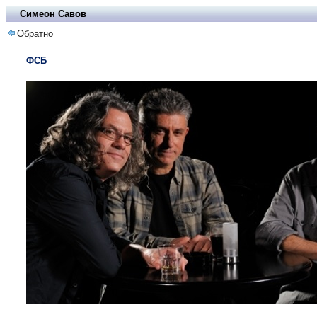
Симеон Савов
Обратно
ФСБ