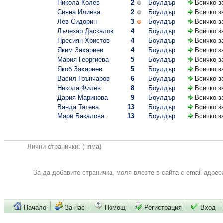
Никола Колев
2
Боулдър
Всичко з
Сияна Илиева
2
Боулдър
Всичко з
Лев Сидорин
3
Боулдър
Всичко з
Лъчезар Даскалов
4
Боулдър
Всичко з
Пресиян Христов
4
Боулдър
Всичко з
Яким Захариев
4
Боулдър
Всичко з
Мария Георгиева
5
Боулдър
Всичко з
Якоб Захариев
5
Боулдър
Всичко з
Васил Грънчаров
6
Боулдър
Всичко з
Никола Филев
8
Боулдър
Всичко з
Дария Маринова
9
Боулдър
Всичко з
Ванда Татева
13
Боулдър
Всичко з
Мари Бакалова
13
Боулдър
Всичко з
Лични странички:
(няма)
За да добавите страничка, моля влезте в сайта с email адрес
Начало
За нас
Помощ
Регистрация
Вход